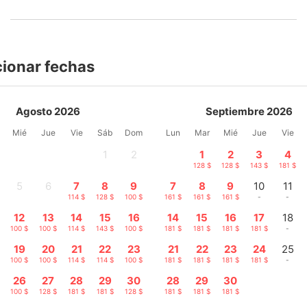
cionar fechas
Agosto 2026
Septiembre 2026
Mié
Jue
Vie
Sáb
Dom
Lun
Mar
Mié
Jue
Vie
1
2
1
2
3
4
-
-
128 $
128 $
143 $
181 $
5
6
7
8
9
7
8
9
10
11
-
-
114 $
128 $
100 $
161 $
161 $
161 $
-
-
12
13
14
15
16
14
15
16
17
18
100 $
100 $
114 $
143 $
100 $
181 $
181 $
181 $
181 $
-
19
20
21
22
23
21
22
23
24
25
100 $
100 $
114 $
114 $
100 $
181 $
181 $
181 $
181 $
-
26
27
28
29
30
28
29
30
100 $
128 $
181 $
181 $
128 $
181 $
181 $
181 $