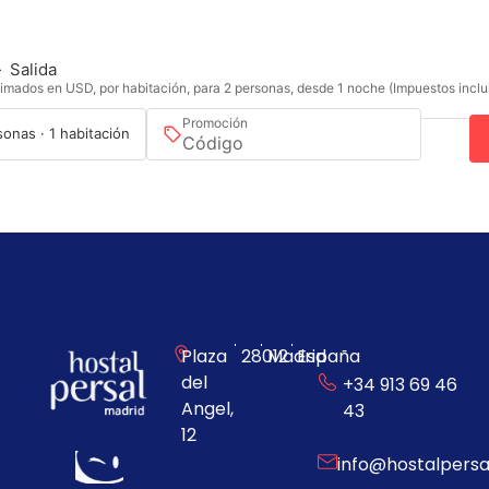
—
Salida
imados en USD, por habitación, para 2 personas, desde 1 noche (Impuestos inclu
Promoción
sonas · 1 habitación
Plaza
28012
Madrid
España
del
+34 913 69 46
Angel,
43
12
info@hostalpers